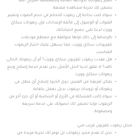
تتميز ريموتاتنا بجودتها العالية وتصميمها المريح، مما
يضمن لك تجربة مشاهدة ممتعة.
سواء كنت بحاجة إلى ريموت للتحكم في حجم الصوت وتغيير
القنوات أو الوصول إلى قائمة الإعدادات فإن ريموتات سكاي
وورث لدينا تلبي جميع احتياجاتك.
بالإضافة إلى ذلك فإنها متوافقة مع معظم موديلات
تلفزيونات سكاي وورث، مما يسهل عليك اختيار الريموت
المناسب.
هل فقدت ريموت تلفزيون سكاي وورث؟ أم أن ريموتك الحالي
تالف؟ لا تقلق لدينا الحل الأمثل نحن نقدم خدمة إصلاح وبيع
ريموتات سكاي وورث.
يمكن لفريقنا من الفنيين ذوي الخبرة إصلاح أي عطل في
ريموتك أو تزويدك بريموت بديل يعمل بكفاءة.
سواء كانت المشكلة في الأزرار أو الشاشة أو أي جزء آخر من
الريموت فإننا نضمن لك حصولك على خدمة سريعة
ومضمونة.
محل ريموت تلفزيون قريب مني
نحن لا نقدم مجرد ريموتات بل نوفر لك تجربة فريدة من