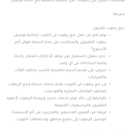
الواتساب احصل على ريموتك الآن بأسعار تنافسية مع خدمة توصيل
سريعة.
بيع ريموت تلفزيون
نوفر لكم من خلال بيع ريموت فى الكويت إمكانية توصيل
ريموت التلفزيون والستالايت على مدار الساعة طوال أيام
الأسبوع؟
نحن نعمل باستمرار دون توقف أو إجازات لضمان راحتك
وتلبية احتياجاتك في أي وقت .
نحرص على تقديم أسعار تنافسية تناسب مختلف الفئات
والميزانيات.
في بيع ريموت فى الكويت نقدم خدمات صيانة وبيع الريموت
لمختلف العلامات التجارية والموديلات.
بالإضافة إلى ذلك نوفر خدمات تجديد وبرمجة الريموت لأجهزة
التلفزيون والريسيفرات المتنوعة.
فريقنا من الفنيين المحترفين والمدربين على أتم الاستعداد
لتوصيل الريموت إلى جميع مناطق ومحافظات الكويت.