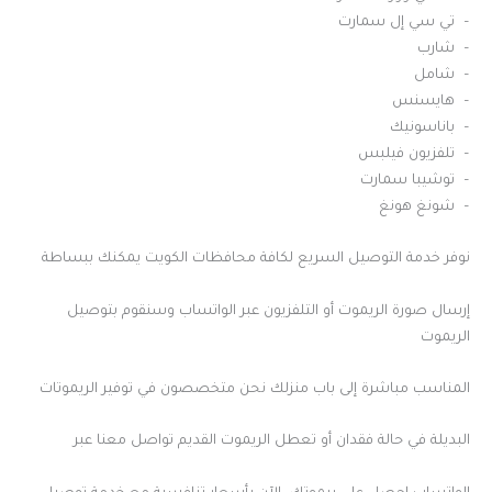
– تي سي إل سمارت
– شارب
– شامل
– هايسنس
– باناسونيك
– تلفزيون فيلبس
– توشيبا سمارت
– شونغ هونغ
نوفر خدمة التوصيل السريع لكافة محافظات الكويت يمكنك ببساطة
إرسال صورة الريموت أو التلفزيون عبر الواتساب وسنقوم بتوصيل
الريموت
المناسب مباشرة إلى باب منزلك نحن متخصصون في توفير الريموتات
البديلة في حالة فقدان أو تعطل الريموت القديم تواصل معنا عبر