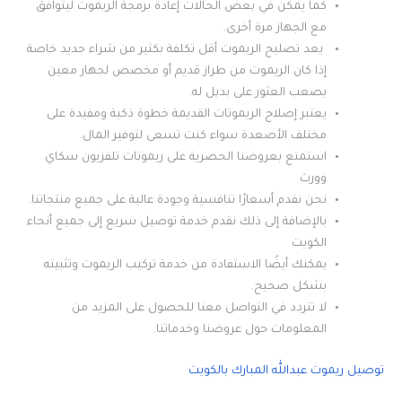
كما يمكن في بعض الحالات إعادة برمجة الريموت ليتوافق
مع الجهاز مرة أخرى.
يعد تصليح الريموت أقل تكلفة بكثير من شراء جديد خاصة
إذا كان الريموت من طراز قديم أو مخصص لجهاز معين
يصعب العثور على بديل له.
يعتبر إصلاح الريموتات القديمة خطوة ذكية ومفيدة على
مختلف الأصعدة سواء كنت تسعى لتوفير المال.
استمتع بعروضنا الحصرية على ريموتات تلفزيون سكاي
وورث
نحن نقدم أسعارًا تنافسية وجودة عالية على جميع منتجاتنا.
بالإضافة إلى ذلك نقدم خدمة توصيل سريع إلى جميع أنحاء
الكويت
يمكنك أيضًا الاستفادة من خدمة تركيب الريموت وتثبيته
بشكل صحيح.
لا تتردد في التواصل معنا للحصول على المزيد من
المعلومات حول عروضنا وخدماتنا.
توصيل ريموت عبدالله المبارك بالكويت