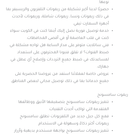
نوعها.
حصريًا لدينا أكبر تشكيلة من ريموتات التلفزيون والريسيفر بما
في ذلك ريموتات ونسا، ريموتات شاملة، وريموتات لأحدث
أجهزة السمارت تيفي.
خدمة توصيل فورية نصل إليك أينما كنت في الكويت سواء
كنت في قلب العاصمة أو في أقصى المحافظات.
فني ساتلايت متوفر على مدار الساعة هل تواجه مشكلة في
ضبط القنوات؟ لا تقلق فنيونا المحترفون على استعداد
لمساعدتك في ضبط جميع الترددات وإصلاح أي عطل في
جهازك.
عروض خاصة لعملائنا استفد من عروضنا الحصرية على
جميع خدماتنا بما في ذلك توصيل مجاني لبعض المناطق.
ريموت سامسونج
تتميز ريموتات سامسونج بتصميمها الأنيق ووظائفها
المتقدمة التي تواكب أحدث التقنيات.
فمع كل جيل جديد من التلفزيونات تطلق سامسونج
ريموتات أكثر ذكاءً وسهولة في الاستخدام.
تتميز ريموتات سامسونج بواجهة مستخدم بديهية وأزرار