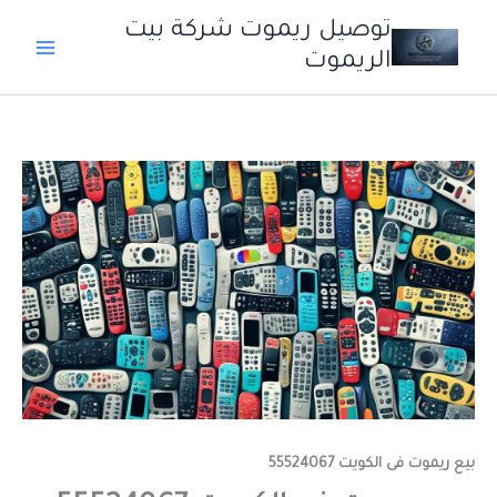
خطي
توصيل ريموت شركة بيت
لى
الريموت
لمحتوى
بيع ريموت فى الكويت 55524067