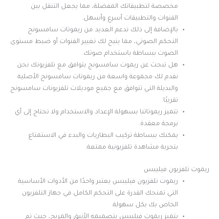
مخصصة لتطبيقاتك المفضلة، مما يجعل التنقل بين
القنوات والتطبيقات أسرع وأسهل.
بالإضافة إلى ذلك تدعم العديد من ريموتات سامسونج
التحكم الصوتي، مما يتيح لك تغيير القنوات أو ضبط مستوى
الصوت ببساطة باستخدام صوتك.
هل تبحث عن ريموت سامسونج يتوافق مع تلفزيونك نحن
نقدم لك مجموعة واسعة من ريموتات سامسونج الأصلية
والبديلة التي تتوافق مع جميع موديلات تلفزيونات سامسونج
تقريبًا.
تتميز ريموتاتنا بسهولة الإعداد والاستخدام ولا تحتاج إلى أي
برمجة معقدة.
يمكنك ببساطة تركيب البطاريات والبدء في الاستمتاع
بتجربة مشاهدة تلفزيونية ممتعة.
ريموت تلفزيون فيليبس
ريموت تلفزيون فيليبس يعتبر واحدًا من الأدوات الأساسية
التي تمنحك القدرة على التحكم الكامل في جهاز التلفزيون
الخاص بك بكل سهولة.
يتميز ريموت فيليبس بتصميمه الأنيق والمريح، حيث تم