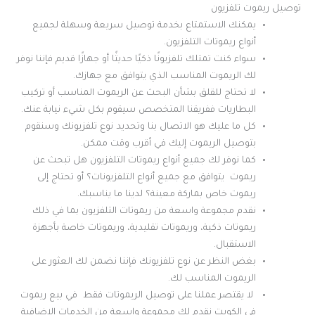
توصيل ريموت تلفزيون
يمكنك الاستمتاع بخدمة توصيل سريعة وسهلة لجميع
أنواع ريموتات التلفزيون.
سواء كنت تمتلك تلفزيونًا ذكيًا حديثًا أو جهازًا قديم فإننا نوفر
لك الريموت المناسب الذي يتوافق مع جهازك.
لا تحتاج للقلق بشأن البحث عن الريموت المناسب أو تركيب
البطاريات ففريقنا المتخصص سيقوم بكل شيء نيابة عنك.
كل ما عليك هو الاتصال بنا وتحديد نوع تلفزيونك وسنقوم
بتوصيل الريموت إليك في أقرب وقت ممكن.
كما نوفر لك جميع أنواع ريموتات التلفزيون هل تبحث عن
ريموت يتوافق مع جميع أنواع التلفزيونات؟ أو تحتاج إلى
ريموت خاص بماركة معينة؟ لدينا ما يناسبك.
نقدم مجموعة واسعة من ريموتات التلفزيون بما في ذلك
ريموتات ذكية، وريموتات تقليدية، وريموتات خاصة بأجهزة
الاستقبال.
بغض النظر عن نوع تلفزيونك فإننا نضمن لك العثور على
الريموت المناسب لك.
لا يقتصر عملنا على توصيل الريموتات فقط في بيع ريموت
فى الكويت نقدم لك مجموعة واسعة من الخدمات الإضافية