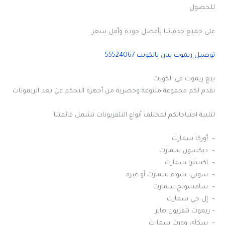
للحصول
على جميع خدماتنا بأفضل جودة وأقل سعر.
توصيل ريموت بيان بالكويت 55524067
بيع ريموت فى الكويت
نقدم لكم مجموعة متنوعة وحصرية من أجهزة التحكم عن بعد الريموتات
لتلبية احتياجاتكم لمختلف أنواع التلفزيونات تشمل قائمتنا:
– أوركا سمارت
– ديكسون سمارت
– اكسترا سمارت
– سوني، سواء سمارت أو غيره
– سامسونج سمارت
– إل جي سمارت
– ريموت تلفزيون هاير
– سكاي وورث سمارت