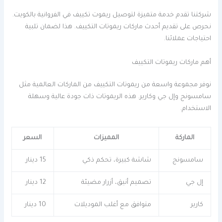
شركتنا تقدم خدمة متميزة لتوصيل ريموت تكييف في الفروانية بالكويت.
نحرص على تقديم أحدث ماركات ريموتات التكييف. هذا لضمان تلبية
احتياجات عملائنا.
أهم ماركات ريموتات التكييف
نوفر مجموعة واسعة من ريموتات التكييف من الماركات العالمية مثل
سامسونج وإل جي وكارير. هذه الريموتات ذات جودة عالية وسهلة
الاستخدام.
الماركة
المميزات
السعر
سامسونج
شاشة كبيرة، تحكم ذكي
15 دينار
إل جي
تصميم أنيق، أزرار مضيئة
12 دينار
كارير
متوافق مع أغلب الموديلات
10 دينار