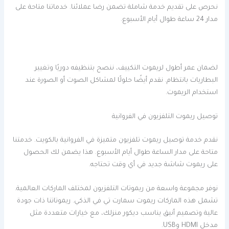
نحرص على تقديم خدمة شاملة تضمن رضا عملائنا. خدماتنا متاحة على
مدار 24 ساعة طوال أيام الأسبوع.
لضمان عمر أطول لريموت التكييف، ننصح بتنظيفه دوريًا وتغيير
البطاريات بانتظام. نقدم أيضًا حلولًا لمشاكل الصوت أو الصورة عند
استخدام الريموت.
توصيل ريموت التلفزيون في الفروانية
نقدم خدمة توصيل ريموت تلفزيون متميزة في الفروانية بالكويت. خدمتنا
متاحة على مدار الساعة طوال أيام الأسبوع. هذا يضمن لك الحصول
على ريموت شاشة جديد في أي وقت تحتاجه.
نوفر مجموعة واسعة من ريموتات التلفزيون لمختلف الماركات العالمية.
تشمل هذه الماركات ريموت سمارت تي في الذكي. ريموتاتنا ذات جودة
عالية وتصميم أنيق يناسب ديكور منزلك، مع خيارات متعددة مثل
مدخل HDMI وUSB.