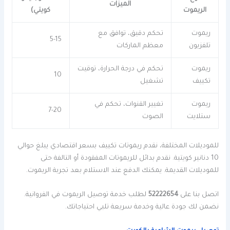
الميزات
الريموت
كويتي)
ريموت
تحكم دقيق، توافق مع
5-15
تلفزيون
معظم الماركات
ريموت
تحكم في درجة الحرارة، توقيت
10
تكييف
تشغيل
ريموت
تغيير القنوات، تحكم في
7-20
ستلايت
الصوت
للموديلات المختلفة، نقدم ريموتات تكييف بسعر اقتصادي يبلغ حوالي
10 دنانير كويتية. نقدم بدائل للريموتات المفقودة أو التالفة حتى
للموديلات القديمة. يمكنك الدفع عند الاستلام بعد تجربة الريموت.
اتصل بنا على
52222654
لطلب خدمة توصيل الريموت في الفروانية.
نضمن لك جودة عالية وخدمة سريعة تلبي احتياجاتك.