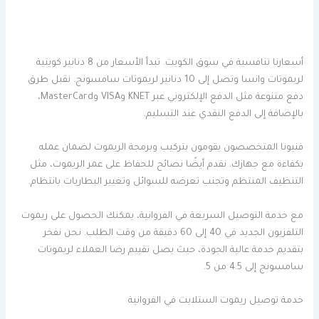
أسعارنا تنافسية في سوق الكويت. تبدأ الأسعار من 8 دنانير كويتية
لريموتات وانسا وتصل إلى 10 دنانير لريموتات سامسونج. نقبل طرق
دفع متنوعة مثل الدفع الإلكتروني عبر KNET وVISA وMasterCard،
بالإضافة إلى الدفع النقدي عند التسليم.
فنيونا المتخصصون يقومون بتركيب وبرمجة الريموت لضمان عمله
بكفاءة مع جهازك. نقدم أيضًا نصائح للحفاظ على عمر الريموت، مثل
التنظيف المنتظم وتجنب تعرضه للسوائل وتغيير البطاريات بانتظام.
مع خدمة التوصيل السريعة في الفروانية، يمكنك الحصول على ريموت
التلفزيون الجديد في 40 إلى 60 دقيقة من وقت الطلب. نحن نفخر
بتقديم خدمة عالية الجودة، حيث يصل تقييم رضا العملاء لريموتات
سامسونج إلى 4.5 من 5.
خدمة توصيل ريموت الستلايت في الفروانية