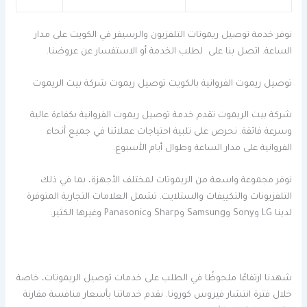
نوفر خدمة توصيل ريموتات التلفزيون والرسيفر في الكويت على مدار
الساعة. اتصل بنا على لطلب الخدمة أو الاستفسار عن عروضنا.
توصيل ريموت الفروانية بالكويت توصيل ريموت شركة بيت الريموت
شركة بيت الريموت تقدم خدمة توصيل ريموت الفروانية بكفاءة عالية
وسرعة فائقة. نحرص على تلبية احتياجات عملائنا في جميع أنحاء
الفروانية على مدار الساعة وطوال أيام الأسبوع.
نوفر مجموعة واسعة من الريموتات لمختلف الأجهزة، بما في ذلك
التلفزيونات والتكييفات والستلايت. تشمل العلامات التجارية المتوفرة
لدينا LG وSony وSamsung وSharp وPanasonic وغيرها الكثير.
شهدنا ارتفاعًا ملحوظًا في الطلب على خدمات توصيل الريموتات، خاصة
خلال فترة انتشار فيروس كورونا. نقدم خدماتنا بأسعار منافسة مقارنة