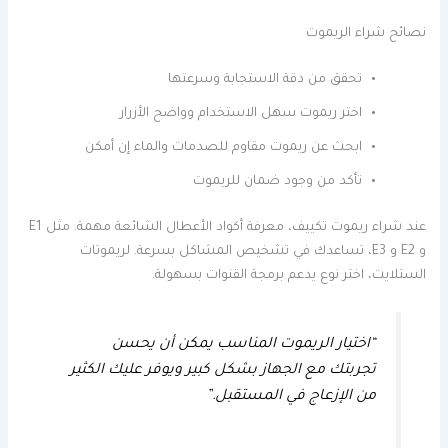
نصائح شراء الريموت
تحقق من دقة الاستجابة وسرعتها
اختر ريموت سهل الاستخدام وواضح الأزرار
ابحث عن ريموت مقاوم للصدمات والماء إن أمكن
تأكد من وجود ضمان للريموت
عند شراء ريموت تكييف، معرفة أكواد الأعطال الشائعة مهمة. مثل E1
و E2 و E3، تساعدك في تشخيص المشاكل بسرعة. لريموتات
الستلايت، اختر نوع يدعم برمجة القنوات بسهولة.
“اختيار الريموت المناسب يمكن أن يحسن
تجربتك مع الجهاز بشكل كبير ويوفر عليك الكثير
من الإزعاج في المستقبل.”