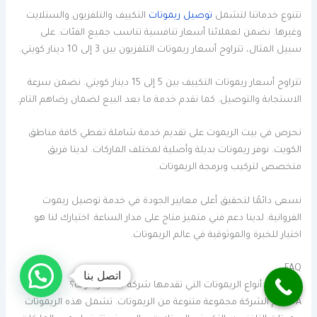
تتنوع خدماتنا لتشمل
توصيل ريموتات
التكييف والتلفزيون والستلايت
وغيرها. نضمن لعملائنا أسعار تنافسية تناسب جميع الفئات. على
سبيل المثال، تتراوح أسعار ريموتات التلفزيون بين 3 إلى 10 دينار كويتي.
تتراوح أسعار ريموتات التكييف بين 5 إلى 15 دينار كويتي. نضمن سرعة
الاستجابة والتوصيل. كما نقدم خدمة ما بعد البيع لضمان رضاهم التام.
نحرص في بيت الريموت على تقديم خدمة شاملة تغطي كافة مناطق
الكويت. نوفر ريموتات بديلة وأصلية لمختلف الماركات. لدينا فريق
متخصص لتركيب وبرمجة الريموتات.
نسعى دائمًا لتحقيق أعلى معايير الجودة في خدمة توصيل ريموت
الفروانية. لدينا دعم فني متميز متاح على مدار الساعة. اختيارك لنا هو
اختيار للخبرة والموثوقية في عالم الريموتات.
FAQ
اتصل بنا
Q: ما هي أنواع الريموتات التي تقدمها شركة بيت الريموت؟
A: تقدم الشركة مجموعة متنوعة من الريموتات. تشمل هذه الريموتات