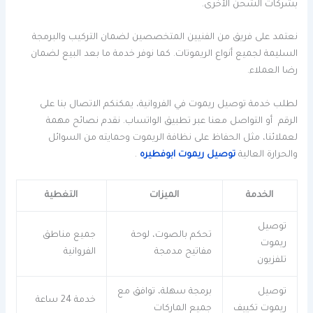
بشركات الشحن الأخرى.
نعتمد على فريق من الفنيين المتخصصين لضمان التركيب والبرمجة
السليمة لجميع أنواع الريموتات. كما نوفر خدمة ما بعد البيع لضمان
رضا العملاء.
لطلب خدمة توصيل ريموت في الفروانية، يمكنكم الاتصال بنا على
الرقم أو التواصل معنا عبر تطبيق الواتساب. نقدم نصائح مهمة
لعملائنا، مثل الحفاظ على نظافة الريموت وحمايته من السوائل
والحرارة العالية
توصيل ريموت ابوفطيره
.
الخدمة
الميزات
التغطية
توصيل
تحكم بالصوت، لوحة
جميع مناطق
ريموت
مفاتيح مدمجة
الفروانية
تلفزيون
توصيل
برمجة سهلة، توافق مع
خدمة 24 ساعة
ريموت تكييف
جميع الماركات