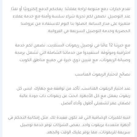
نقدم خيارات دفع متنوعة لراحة عملائنا. يمكنكم الدفع إلكترونيًا أو نقدًا
عند التوصيل. نضمن لكم تجربة شراء سلسة وآمنة مع خدمة عملاء
متميزة على مدار الساعة. اتصلوا بنا اليوم للاستفادة من عروضنا
الحصرية وخدمة التوصيل السريعة في الفروانية.
مع خبرتنا 12 عامًا في توصيل ريموتات الستلايت، نضمن لكم خدمة
احترافية وموثوقة. استفيدوا من خدماتنا الشاملة التي تشمل برمجة
وصيانة الريموتات، مع فنيين ذوي خبرة في جميع مناطق الكويت.
نصائح لاختيار الريموت المناسب
عند اختيار الريموت المناسب، تأكد من توافقه مع جهازك. ليس كل
ريموت يعمل مع كل الأجهزة. ابحث عن ريموتات ذات جودة عالية
لضمان عمر تشغيلي أطول وأداء أفضل.
انتبه للميزات الإضافية التي قد تكون مفيدة لك. مثل إمكانية التحكم في
أجهزة متعددة بريموت واحد. بعض الشركات توفر خدمة توصيل
سريعة للريموتات، مما يوفر عليك الوقت والجهد.