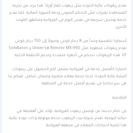
نقدم ريموتات عالية الجودة مثل ريموت تلفاز أوركا. هذا يزيد من تجربة
المشاهدة بميزات مثل التحكم الصوتي ودقة الصورة العالية. كما نقدم
خدمة توصيل سريعة في نفس اليوم في الفروانية ومناطق الكويت
الأخرى.
أسعارنا تنافسية وتبدأ من 8 دينار كويتي وصولاً إلى 150 دينار كويتي.
نقدم ريموتات متطورة مثل Universal Remote MX-990 و SofaBaton
U1. هذه الريموتات تتحكم في أجهزة متعددة وتدعم الأنظمة الذكية.
اختيارنا كأفضل خدمة في الفروانية يضمن لكم الحصول على ريموتات
أصلية عالية الجودة. لدينا خدمة عملاء متميزة وضمان شامل. ثقتكم بنا
هي سر نجاحنا في تقديم أفضل خدمة في المنطقة.
الخلاصة
في ختام حديثنا عن توصيل ريموت الفروانية، نؤكد على أهميتها في
حياتنا اليومية. تقدم شركة بيت الريموت خدمة موثوقة وذات جودة عالية.
هذا لتلبية احتياجات العملاء في منطقة الفروانية.