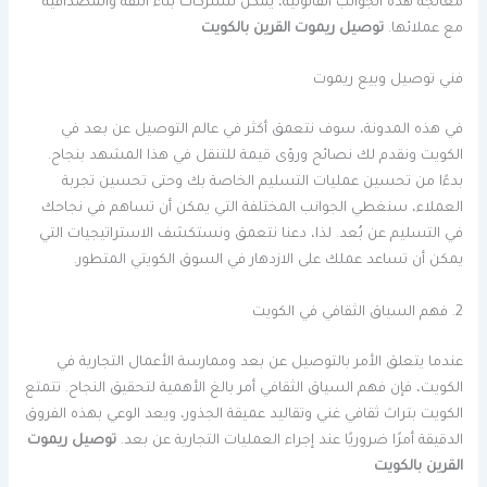
معالجة هذه الجوانب القانونية، يمكن للشركات بناء الثقة والمصداقية
مع عملائها.
توصيل ريموت القرين بالكويت
فني توصيل وبيع ريموت
في هذه المدونة، سوف نتعمق أكثر في عالم التوصيل عن بعد في
الكويت ونقدم لك نصائح ورؤى قيمة للتنقل في هذا المشهد بنجاح.
بدءًا من تحسين عمليات التسليم الخاصة بك وحتى تحسين تجربة
العملاء، سنغطي الجوانب المختلفة التي يمكن أن تساهم في نجاحك
في التسليم عن بُعد. لذا، دعنا نتعمق ونستكشف الاستراتيجيات التي
يمكن أن تساعد عملك على الازدهار في السوق الكويتي المتطور.
2. فهم السياق الثقافي في الكويت
عندما يتعلق الأمر بالتوصيل عن بعد وممارسة الأعمال التجارية في
الكويت، فإن فهم السياق الثقافي أمر بالغ الأهمية لتحقيق النجاح. تتمتع
الكويت بتراث ثقافي غني وتقاليد عميقة الجذور، ويعد الوعي بهذه الفروق
الدقيقة أمرًا ضروريًا عند إجراء العمليات التجارية عن بعد.
توصيل ريموت
القرين بالكويت