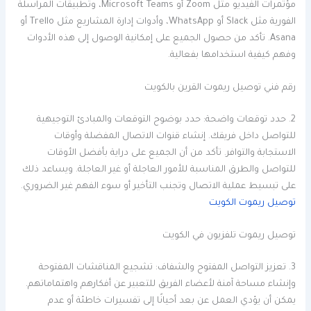
مؤتمرات الفيديو مثل Zoom أو Microsoft Teams، وتطبيقات المراسلة
الفورية مثل Slack أو WhatsApp، وأدوات إدارة المشاريع مثل Trello أو
Asana. تأكد من حصول الجميع على إمكانية الوصول إلى هذه الأدوات
وفهم كيفية استخدامها بفعالية.
رقم فني توصيل ريموت القرين بالكويت
2. حدد توقعات واضحة: حدد بوضوح التوقعات والمبادئ التوجيهية
للتواصل داخل فريقك. إنشاء قنوات الاتصال المفضلة وأوقات
الاستجابة والتوافر. تأكد من أن الجميع على دراية بأفضل الأوقات
للتواصل والطرق المناسبة للأمور العاجلة أو غير العاجلة. ويساعد ذلك
على تبسيط عملية الاتصال وتجنب التأخير أو سوء الفهم غير الضروري.
توصيل ريموت الكويت
توصيل ريموت تلفزيون في الكويت
3. تعزيز التواصل المفتوح والشفاف: تشجيع المناقشات المفتوحة
وإنشاء مساحة آمنة لأعضاء الفريق للتعبير عن أفكارهم واهتماماتهم.
يمكن أن يؤدي العمل عن بعد أحيانًا إلى تفسيرات خاطئة أو عدم