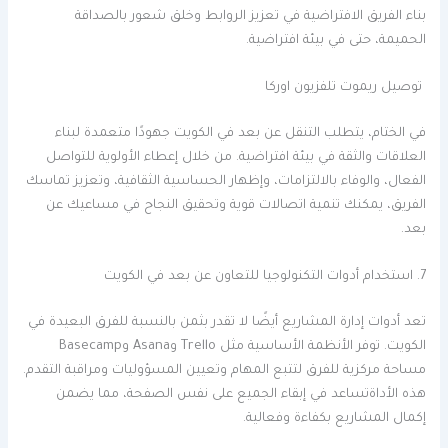
بناء الفريق الافتراضية في تعزيز الروابط وخلق شعور بالصداقة
الحميمة، حتى في بيئة افتراضية.
توصيل ريموت تلفزيون اوركا
في الختام، يتطلب التنقل عن بعد في الكويت جهودًا متعمدة لبناء
العلاقات والثقة في بيئة افتراضية. من خلال إعطاء الأولوية للتواصل
الفعال، والوفاء بالالتزامات، وإظهار الحساسية الثقافية، وتعزيز تماسك
الفريق، يمكنك تنمية اتصالات قوية وتحقيق النجاح في مساعيك عن
بعد.
7. استخدام أدوات التكنولوجيا للتعاون عن بعد في الكويت
تعد أدوات إدارة المشاريع أيضًا لا تقدر بثمن بالنسبة للفرق البعيدة في
الكويت. توفر الأنظمة الأساسية مثل Trello وAsana وBasecamp
مساحة مركزية للفرق لتتبع المهام وتعيين المسؤوليات ومراقبة التقدم.
هذه الأداةتساعد في إبقاء الجميع على نفس الصفحة، مما يضمن
إكمال المشاريع بكفاءة وفعالية.