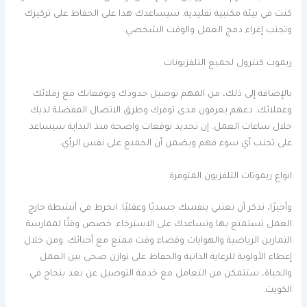
كنت في بيئة مكتبية تقليدية. سيساعدك هذا على الحفاظ على تركيزك
وتجنب إغراء دمج العمل والوقت الشخصي.
ريموت كنترول لجميع التلفزيونات
بالإضافة إلى ذلك، من المهم توصيل حدودك وتوقعاتك مع زملائك
وعملائك. دعهم يعرفون مدى توفرك وطرق الاتصال المفضلة لديك
خلال ساعات العمل. إن تحديد توقعات واضحة منذ البداية سيساعد
على تجنب أي سوء فهم ويضمن أن الجميع على نفس الرأي.
انواع ريموتات التلفزيون المتوفرة
وأخيرًا، تذكر أن تعتني بنفسك جسديًا وعقليًا. انخرط في أنشطة خارج
العمل تستمتع بها وتساعدك على الاسترخاء. خصص وقتًا لممارسة
التمارين الرياضية والهوايات وقضاء وقت ممتع مع أحبائك. ومن خلال
إعطاء الأولوية للرعاية الذاتية والحفاظ على توازن صحي بين العمل
والحياة، ستتمكن من التعامل مع خدمة التوصيل عن بعد بنجاح في
الكويت.