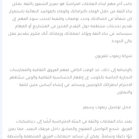
جانب آخر مهم لبناء العلاقات افتراضيًا هو تعزيز الشعور بالثقة. يمكن
بناء الثقة من خلال الوفاء بالتزاماتك والوفاء بالمواعيد النهائية باستمرار.
كن شفافًا في اتصالاتك وحدد توقعات واقعية لتجنب سوء الفهم. إن
تقديم تحديثات منتظمة حول التقدم المحرز في المشاريع أو المهام
سيساعد في بناء الثقة ويؤكد لعملائك وزملائك أنك ملتزم بتقديم عمل
عالي الجودة.
شركة ريموت تلفزيون
بالإضافة إلى ذلك، خذ الوقت الكافي لفهم الفروق الثقافية والممارسات
التجارية الخاصة بالكويت. إن إظهار الحساسية الثقافية والوعي سيُظهر
الاحترام لنظرائك الكويتيين ويساعد في إنشاء أساس متين للثقة
والتعاون.
محل توصيل ريموت رسيفر
يمتد بناء العلاقات والثقة في البيئة الافتراضية أيضًا إلى ديناميكيات
الفريق. شجع التواصل المفتوح والصادق داخل فريقك البعيد، مما يعزز
جوًا داعمًا وشاملاً. يمكن أن تساعد اجتماعات الفريق المنتظمة وأنشطة