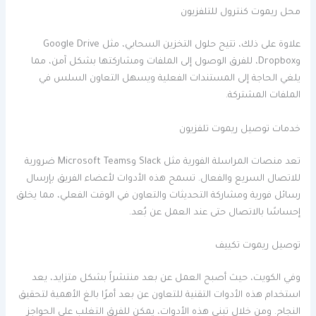
محل ريموت كنترول للتلفزيون
علاوة على ذلك، تتيح حلول التخزين السحابي، مثل Google Drive
وDropbox، للفرق الوصول إلى الملفات ومشاركتها بشكل آمن، مما
يلغي الحاجة إلى المستندات الفعلية ويسهل التعاون السلس في
الملفات المشتركة.
خدمات توصيل ريموت تلفزيون
تعد منصات المراسلة الفورية مثل Slack وMicrosoft Teams ضرورية
للاتصال السريع والفعال. تسمح هذه الأدوات لأعضاء الفريق بإرسال
رسائل فورية ومشاركة التحديثات والتعاون في الوقت الفعلي، مما يخلق
إحساسًا بالاتصال حتى عند العمل عن بُعد.
توصيل ريموت تكييف
وفي الكويت، حيث أصبح العمل عن بعد منتشراً بشكل متزايد، يعد
استخدام هذه الأدوات التقنية للتعاون عن بعد أمرًا بالغ الأهمية لتحقيق
النجاح. ومن خلال تبني هذه الأدوات، يمكن للفرق التغلب على الحواجز