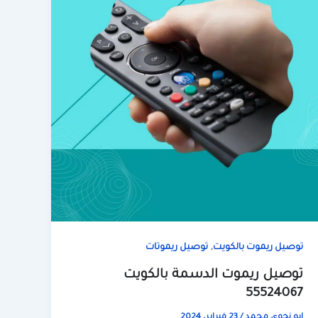
,
توصيل ريموت بالكويت
توصيل ريموتات
توصيل ريموت الدسمة بالكويت
55524067
ابو نجوي محمد
/
23 فبراير، 2024