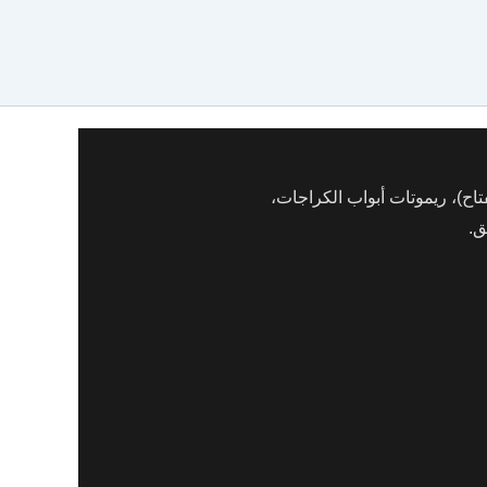
ح)، ريموتات أبواب الكراجات،
ق.