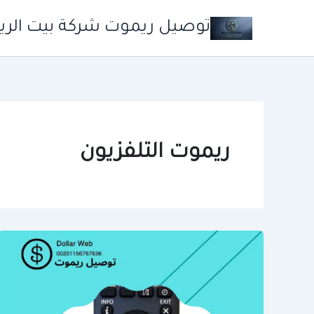
خطي
توصيل ريموت شركة بيت الر
لى
لمحتوى
ريموت التلفزيون