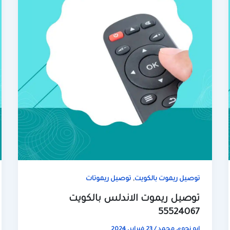
,
توصيل ريموت بالكويت
توصيل ريموتات
توصيل ريموت الاندلس بالكويت
55524067
ابو نجوي محمد
/
23 فبراير، 2024