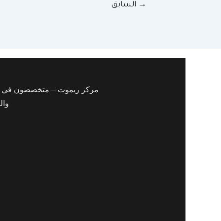
→
السابق
مركز ريموت – متخصصون في برمج
وال