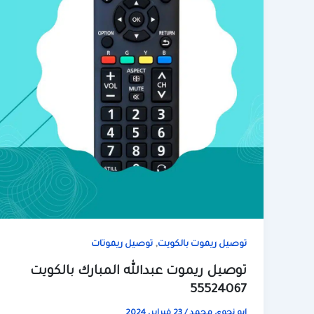
,
توصيل ريموت بالكويت
توصيل ريموتات
توصيل ريموت عبدالله المبارك بالكويت
55524067
ابو نجوي محمد
/
23 فبراير، 2024