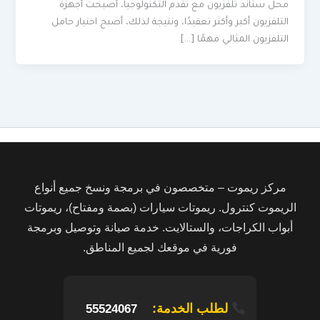
محل ستاند تلفزيون مع تقدم التكنولوجيا، أصبحت أجهزة
التلفزيون أكبر وأكثر تعقيدًا، ونتيجة لذلك، أصبح اختيار حامل
التلفزيون المثالي مهمًا […]
مركز ريموت – متخصصون في برمجة ونسخ جميع أنواع
الريموت كنترول. ريموتات سيارات (بصمة ومفتاح)، ريموتات
أبواب الكراجات، والستالايت. خدمة صيانة وتوصيل وبرمجة
فورية في موقعك لجميع المناطق.
لطلب الخدمة:
55524067