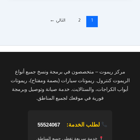
1
2
التالي
←
مركز ريموت – متخصصون في برمجة ونسخ جميع أنواع
الريموت كنترول. ريموتات سيارات (بصمة ومفتاح)، ريموتات
أبواب الكراجات، والستالايت. خدمة صيانة وتوصيل وبرمجة
فورية في موقعك لجميع المناطق.
لطلب الخدمة:
55524067
خدمة سريعة تغطي جميع المناطق