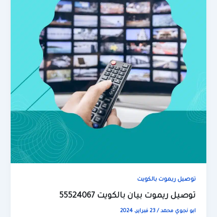
توصيل ريموت بالكويت
توصيل ريموت بيان بالكويت 55524067
ابو نجوي محمد
/
23 فبراير، 2024