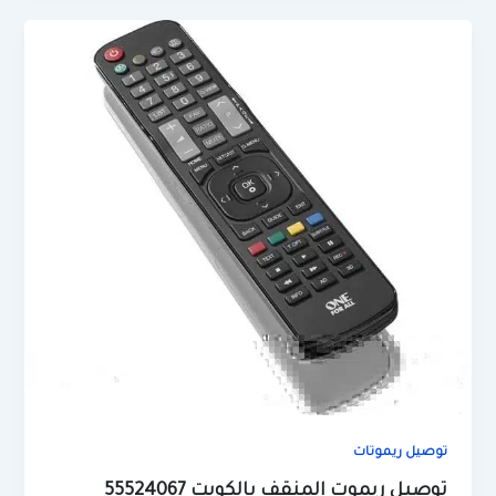
توصيل ريموتات
توصيل ريموت المنقف بالكويت 55524067